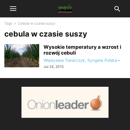
Tags
Cebula w czasie suszy
cebula w czasie suszy
Wysokie temperatury a wzrost i
rozwój cebuli
Władyslaw Tokarczyk, Syngeta Polska
-
Jul 24, 2015