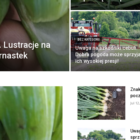
BEZ KATEGORII
. Lustracje na
Uwaga na szkodniki cebuli.
rnastek
Dobra pogoda może sprzyj
ich wysokiej presji!
Znak
pocz
Jul 12
Uwag
sprz