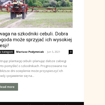
aga na szkodniki cebuli. Dobra
ogoda może sprzyjać ich wysokiej
esji!
Mariusz Podymniak
-
Jun 5, 2021
z kategorii
0
trując plantację cebuli i planując dalsze zabiegi
rto pomyśleć o szkodnikach. Prognozowane na
bliższe dni ocieplenie może przyspieszyć ich
wój i pojawienie się na...
Read more