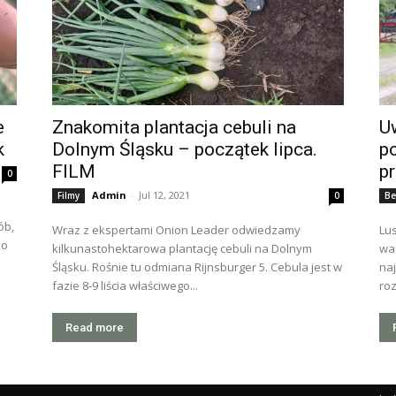
e
Znakomita plantacja cebuli na
Uw
k
Dolnym Śląsku – początek lipca.
p
FILM
pr
0
Admin
-
Jul 12, 2021
Filmy
0
Be
ób,
Wraz z ekspertami Onion Leader odwiedzamy
Lus
 o
kilkunastohektarowa plantację cebuli na Dolnym
wa
Śląsku. Rośnie tu odmiana Rijnsburger 5. Cebula jest w
naj
fazie 8-9 liścia właściwego...
roz
Read more