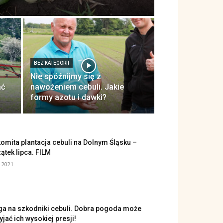
BEZ KATEGORII
Nie spóźnijmy się z
ać
nawożeniem cebuli. Jakie
formy azotu i dawki?
omita plantacja cebuli na Dolnym Śląsku –
ątek lipca. FILM
, 2021
a na szkodniki cebuli. Dobra pogoda może
yjać ich wysokiej presji!