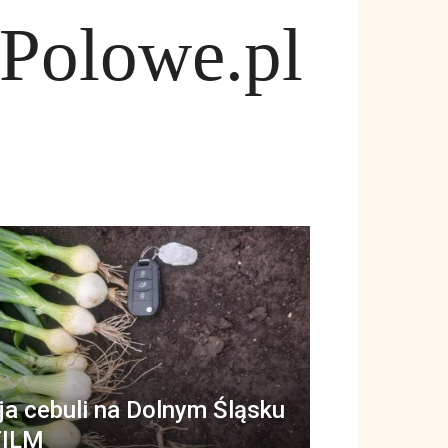
Polowe.pl
ja cebuli na Dolnym Śląsku
FILM