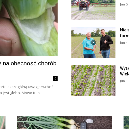
Jun 5,
Nie 
form
Jun 4,
je na obecność chorób
Wyso
Wiel
0
Jun 3,
warto szczególną uwagę zwrócić
 jest gleba. Mowo tu o