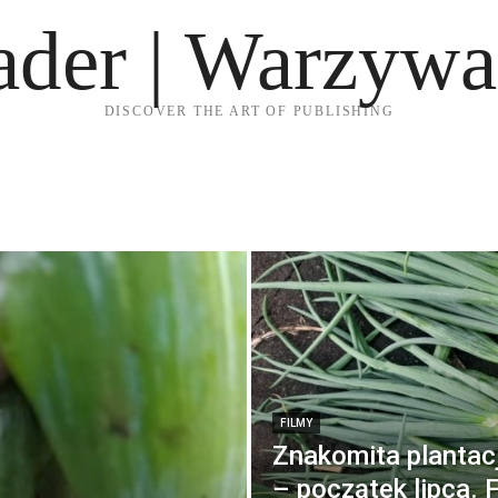
ader | Warzywa
DISCOVER THE ART OF PUBLISHING
FILMY
Znakomita plantac
– początek lipca. 