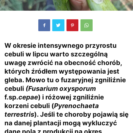
W okresie intensywnego przyrostu
cebuli w lipcu warto szczególną
uwagę zwrócić na obecność chorób,
których źródłem występowania jest
gleba. Mowo tu o fuzaryjnej zgniliźnie
cebuli
(Fusarium oxysporum
f.sp.
cepae
) i różowej zgniliźnie
korzeni cebuli (
Pyrenochaeta
terrestris
). Jeśli te choroby pojawią się
na danej plantacji mogą wykluczyć
dane pola z produkcji na okres