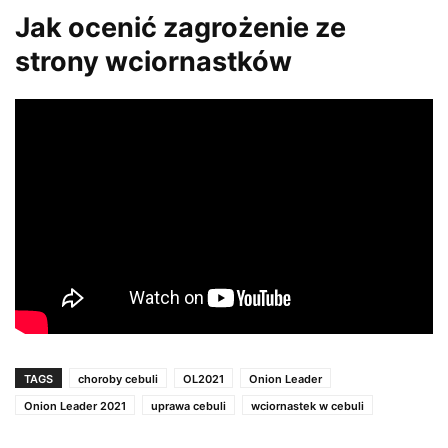
Jak ocenić zagrożenie ze
strony wciornastków
TAGS
choroby cebuli
OL2021
Onion Leader
Onion Leader 2021
uprawa cebuli
wciornastek w cebuli