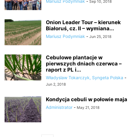
Mariusz Podymniak
-
Sep 10, 2018
Onion Leader Tour – kierunek
Białoruś, cz. II – wymiana...
Mariusz Podymniak
-
Jun 25, 2018
Cebulowe plantacje w
pierwszych dniach czerwca –
raport z PL i...
Władyslaw Tokarczyk, Syngeta Polska
-
Jun 2, 2018
Kondycja cebuli w połowie maja
Administrator
-
May 21, 2018