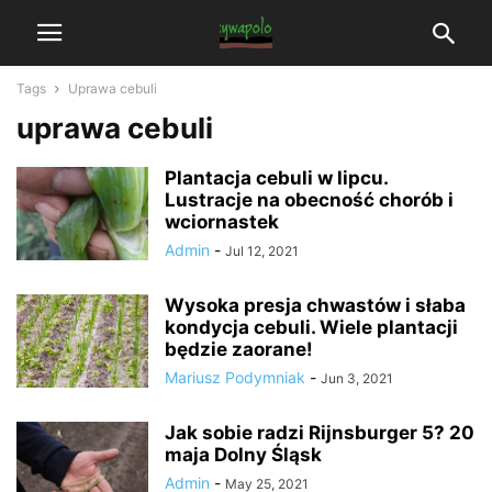
Tags
Uprawa cebuli
uprawa cebuli
Plantacja cebuli w lipcu.
Lustracje na obecność chorób i
wciornastek
Admin
-
Jul 12, 2021
Wysoka presja chwastów i słaba
kondycja cebuli. Wiele plantacji
będzie zaorane!
Mariusz Podymniak
-
Jun 3, 2021
Jak sobie radzi Rijnsburger 5? 20
maja Dolny Śląsk
Admin
-
May 25, 2021