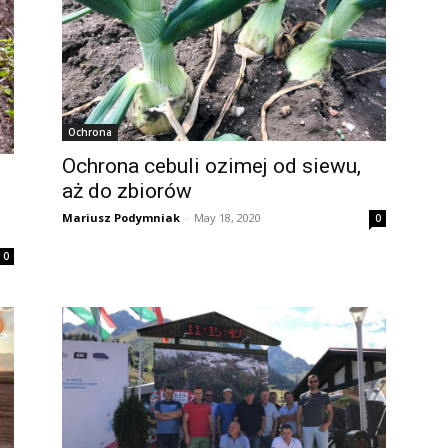
Ochrona
Ochrona cebuli ozimej od siewu,
aż do zbiorów
Mariusz Podymniak
-
May 18, 2020
0
0