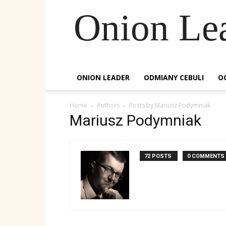
Onion Le
ONION LEADER
ODMIANY CEBULI
O
Home
Authors
Posts by Mariusz Podymniak
Mariusz Podymniak
72 POSTS
0 COMMENTS