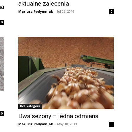
aktualne zalecenia
na
Mariusz Podymniak
-
Jul 26, 2019
0
0
Bez kategorii
0
Dwa sezony – jedna odmiana
Mariusz Podymniak
-
May 10, 2019
0