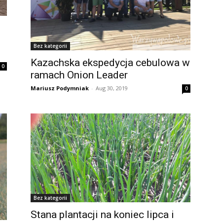
Bez kategorii
Kazachska ekspedycja cebulowa w
0
ramach Onion Leader
Mariusz Podymniak
-
Aug 30, 2019
0
Bez kategorii
Stana plantacji na koniec lipca i