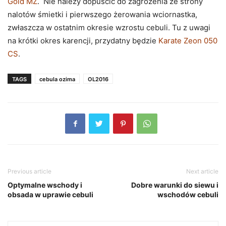
Gold MZ
. Nie należy dopuścić do zagrożenia ze strony
nalotów śmietki i pierwszego żerowania wciornastka,
zwłaszcza w ostatnim okresie wzrostu cebuli. Tu z uwagi
na krótki okres karencji, przydatny będzie
Karate Zeon 050
CS
.
TAGS
cebula ozima
OL2016
Previous article
Next article
Optymalne wschody i
Dobre warunki do siewu i
obsada w uprawie cebuli
wschodów cebuli