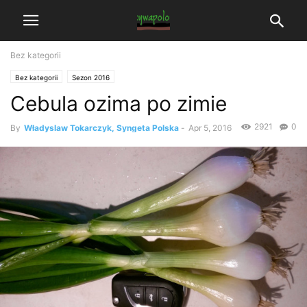
Bez kategorii
Bez kategorii
Sezon 2016
Cebula ozima po zimie
2921
0
By
Władyslaw Tokarczyk, Syngeta Polska
-
Apr 5, 2016