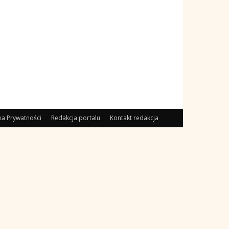
yka Prywatności
Redakcja portalu
Kontakt redakcja