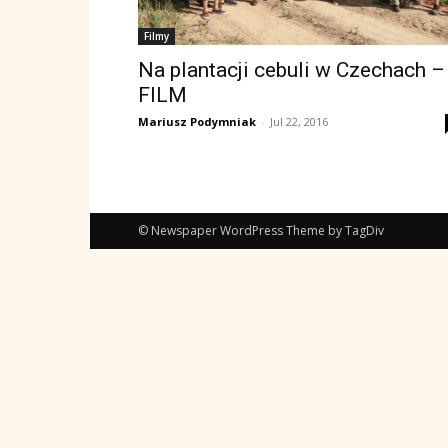
Filmy
Na plantacji cebuli w Czechach –
FILM
Mariusz Podymniak
-
Jul 22, 2016
© Newspaper WordPress Theme by TagDiv