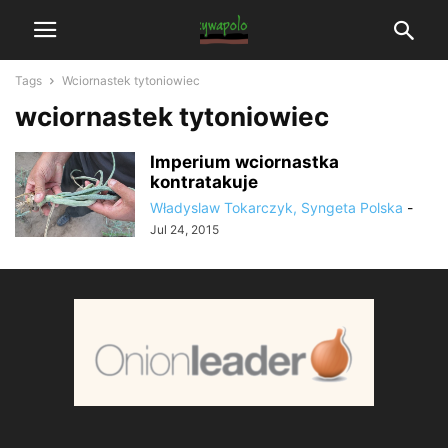
Tags
Wciornastek tytoniowiec
wciornastek tytoniowiec
Imperium wciornastka
kontratakuje
Władyslaw Tokarczyk, Syngeta Polska
-
Jul 24, 2015