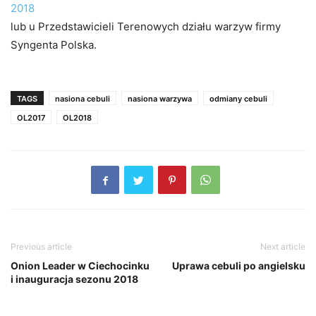
2018
lub u Przedstawicieli Terenowych działu warzyw firmy
Syngenta Polska.
TAGS
nasiona cebuli
nasiona warzywa
odmiany cebuli
OL2017
OL2018
Previous article
Next article
Onion Leader w Ciechocinku
Uprawa cebuli po angielsku
i inauguracja sezonu 2018