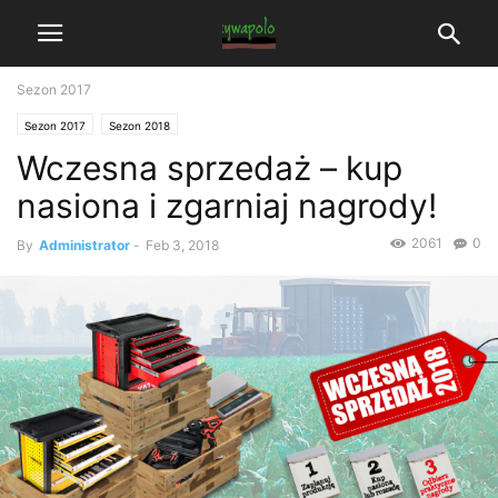
Sezon 2017
Sezon 2017
Sezon 2018
Wczesna sprzedaż – kup
nasiona i zgarniaj nagrody!
2061
0
By
Administrator
-
Feb 3, 2018