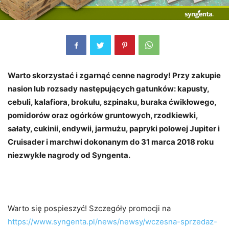
Warto skorzystać i zgarnąć cenne nagrody! Przy zakupie
nasion lub rozsady następujących gatunków: kapusty,
cebuli, kalafiora, brokułu, szpinaku, buraka ćwikłowego,
pomidorów oraz ogórków gruntowych, rzodkiewki,
sałaty, cukinii, endywii, jarmużu, papryki polowej Jupiter i
Cruisader i marchwi dokonanym do 31 marca 2018 roku
niezwykłe nagrody od Syngenta.
Warto się pospieszyć! Szczegóły promocji na
https://www.syngenta.pl/news/newsy/wczesna-sprzedaz-