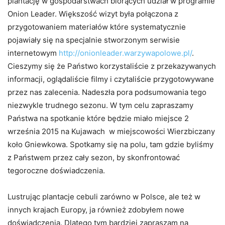
plantację w gospodarstwach biorących udział w programie
Onion Leader. Większość wizyt była połączona z
przygotowaniem materiałów które systematycznie
pojawiały się na specjalnie stworzonym serwisie
internetowym
http://onionleader.warzywapolowe.pl/
.
Cieszymy się że Państwo korzystaliście z przekazywanych
informacji, oglądaliście filmy i czytaliście przygotowywane
przez nas zalecenia. Nadeszła pora podsumowania tego
niezwykle trudnego sezonu. W tym celu zapraszamy
Państwa na spotkanie które będzie miało miejsce 2
września 2015 na Kujawach w miejscowości Wierzbiczany
koło Gniewkowa. Spotkamy się na polu, tam gdzie byliśmy
z Państwem przez cały sezon, by skonfrontować
tegoroczne doświadczenia.
Lustrując plantacje cebuli zarówno w Polsce, ale też w
innych krajach Europy, ja również zdobyłem nowe
doświadczenia. Dlatego tym bardziej zapraszam na