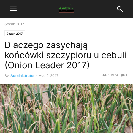
Sezon 2017
Sezon 2017
Dlaczego zasychają
końcówki szczypioru u cebuli
(Onion Leader 2017)
19974
0
By
Administrator
-
Aug 2, 2017