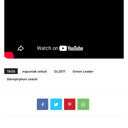
TAGS
mączniak cebuli
OL2017
Onion Leader
Stemphylium cebuli