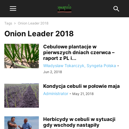
Tags
Onion Leader 2018
Onion Leader 2018
Cebulowe plantacje w
pierwszych dniach czerwca –
raport z PL i...
Władyslaw Tokarczyk, Syngeta Polska
-
Jun 2, 2018
Kondycja cebuli w połowie maja
Administrator
-
May 21, 2018
Herbicydy w cebuli w sytuacji
gdy wschody nastąpiły