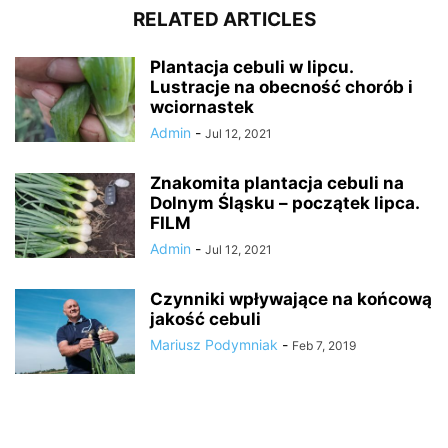
RELATED ARTICLES
Plantacja cebuli w lipcu.
Lustracje na obecność chorób i
wciornastek
Admin
-
Jul 12, 2021
Znakomita plantacja cebuli na
Dolnym Śląsku – początek lipca.
FILM
Admin
-
Jul 12, 2021
Czynniki wpływające na końcową
jakość cebuli
Mariusz Podymniak
-
Feb 7, 2019