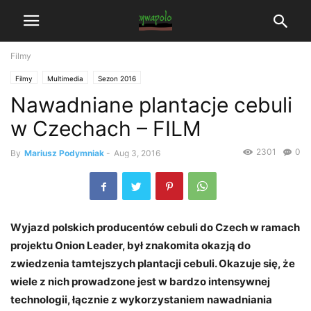
Filmy
Filmy
Multimedia
Sezon 2016
Nawadniane plantacje cebuli
w Czechach – FILM
2301
0
By
Mariusz Podymniak
-
Aug 3, 2016
Wyjazd polskich producentów cebuli do Czech w ramach
projektu Onion Leader, był znakomita okazją do
zwiedzenia tamtejszych plantacji cebuli. Okazuje się, że
wiele z nich prowadzone jest w bardzo intensywnej
technologii, łącznie z wykorzystaniem nawadniania