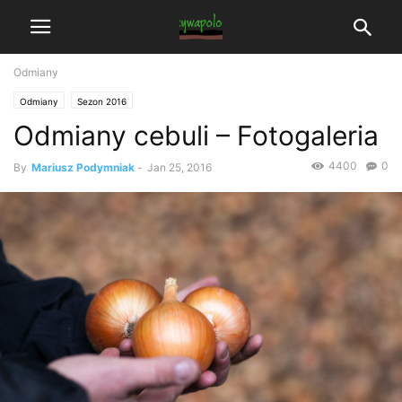
Odmiany
Odmiany
Sezon 2016
Odmiany cebuli – Fotogaleria
4400
0
By
Mariusz Podymniak
-
Jan 25, 2016