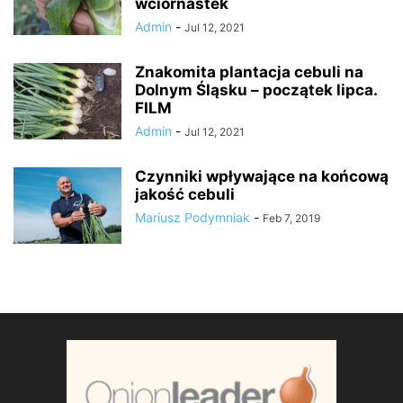
wciornastek
Admin
-
Jul 12, 2021
Znakomita plantacja cebuli na
Dolnym Śląsku – początek lipca.
FILM
Admin
-
Jul 12, 2021
Czynniki wpływające na końcową
jakość cebuli
Mariusz Podymniak
-
Feb 7, 2019